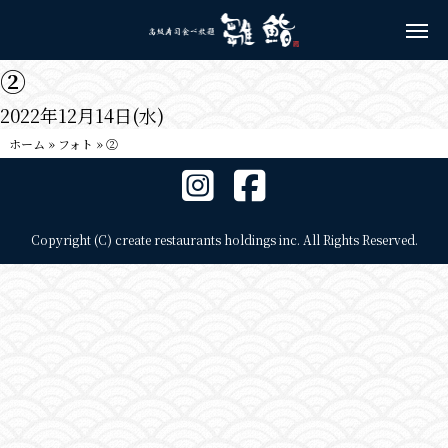
②
2022年12月14日(水)
ホーム
»
フォト
»
②
Copyright (C) create restaurants holdings inc. All Rights Reserved.