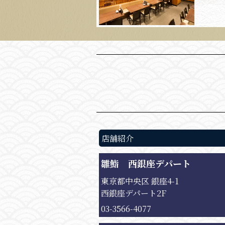
店舗紹介
雛鮨 西銀座デパート
東京都中央区 銀座4-1
西銀座デパート2F
03-3566-4077