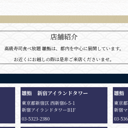
店舗紹介
高級寿司食べ放題 雛鮨は、都内を中心に展開しています。
お近くにお越しの際は是非ご来店くださいませ。
雛鮨 新宿アイランドタワー
雛鮨
東京都新宿区 西新宿6-5-1
東京都新
新宿アイランドタワーB1F
新宿マ
03-5323-2380
03-53