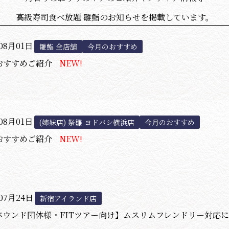
高級寿司食べ放題 雛鮨のお知らせを掲載しています。
08月01日
雛鮨 全店舗
今月のおすすめ
おすすめご紹介
NEW!
08月01日
(姉妹店) 祭雛 ヨドバシ横浜店
今月のおすすめ
おすすめご紹介
NEW!
07月24日
新宿アイランド店
バウンド団体様・FITツアー向け】ムスリムフレンドリー対応