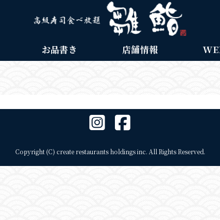
お品書き
店舗情報
WE
Copyright (C) create restaurants holdings inc. All Rights Reserved.