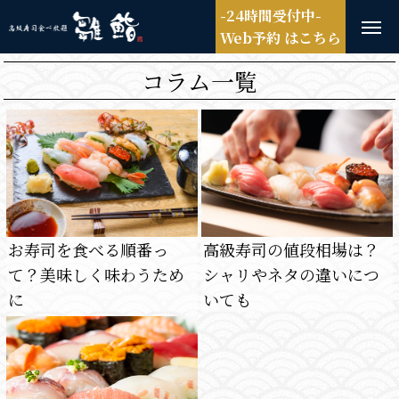
-24時間受付中-
Web予約 はこちら
コラム一覧
お寿司を食べる順番っ
高級寿司の値段相場は？
て？美味しく味わうため
シャリやネタの違いにつ
に
いても